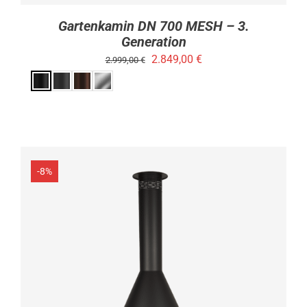
Gartenkamin DN 700 MESH – 3.
Generation
Ursprünglicher
Aktueller
2.849,00
€
2.999,00
€
Preis
Preis
war:
ist:
2.999,00 €
2.849,00 €.
-8%