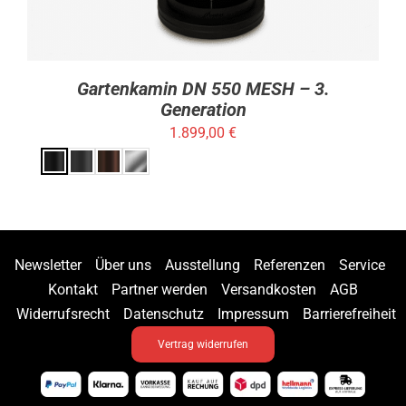
PRODUKTSEITE
GEWÄHLT
WERDEN
Gartenkamin DN 550 MESH – 3.
Generation
1.899,00
€
Newsletter
Über uns
Ausstellung
Referenzen
Service
Kontakt
Partner werden
Versandkosten
AGB
Widerrufsrecht
Datenschutz
Impressum
Barrierefreiheit
Vertrag widerrufen