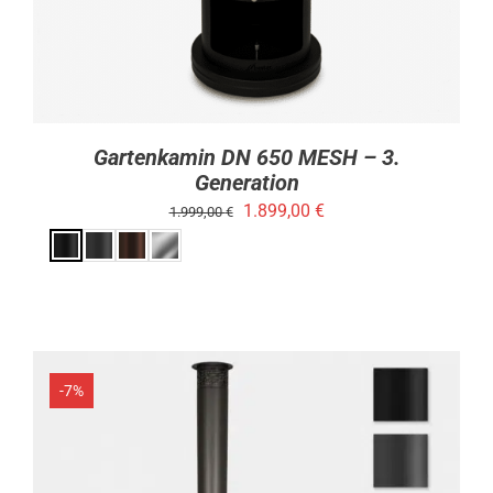
AUF
DER
PRODUKTSEITE
GEWÄHLT
WERDEN
Gartenkamin DN 650 MESH – 3.
Generation
Ursprünglicher
Aktueller
1.899,00
€
1.999,00
€
Preis
Preis
war:
ist:
1.999,00 €
1.899,00 €.
-7%