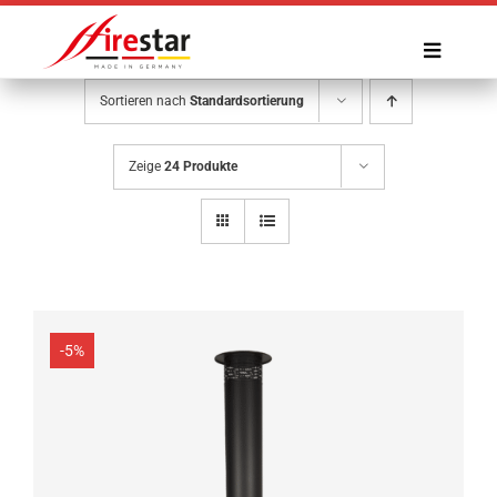
Zum
Inhalt
Toggle
springen
Navigat
Sortieren nach
Standardsortierung
Gartenkamine
Zeige
24 Produkte
Sonderlösungen
Zubehör
Ausstellung
-5%
Referenzen
Service