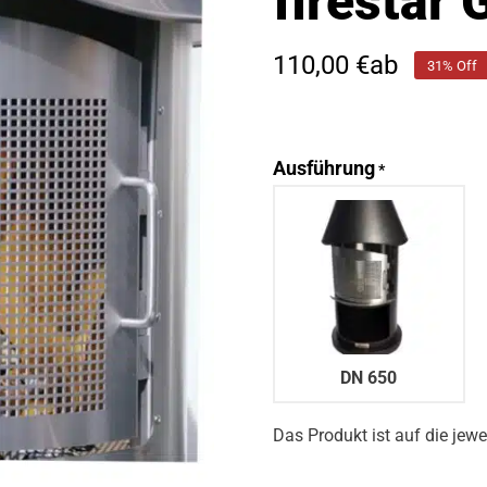
firestar
110,00
€
ab
31% Off
Ausführung
*
DN 650
Das Produkt ist auf die jew