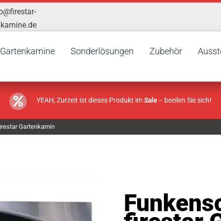
o@firestar-
nkamine.de
Gartenkamine
Sonderlösungen
Zubehör
Ausst
YEAH, Zurzeit ist dieses Produkt im
Sale
– beeilen Sie sich!
firestar Gartenkamin
Funkensc