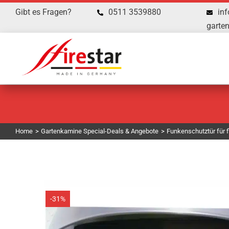
Zum
Gibt es Fragen?
0511 3539880
inf
Inhalt
garte
springen
Home
Gartenkamine Special-Deals & Angebote
Funkenschutztür für 
-31%