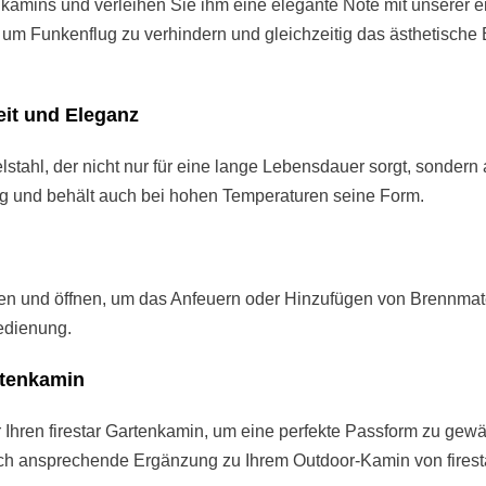
enkamins und verleihen Sie ihm eine elegante Note mit unserer
, um Funkenflug zu verhindern und gleichzeitig das ästhetische
eit und Eleganz
tahl, der nicht nur für eine lange Lebensdauer sorgt, sondern 
dig und behält auch bei hohen Temperaturen seine Form.
ren und öffnen, um das Anfeuern oder Hinzufügen von Brennmater
edienung.
rtenkamin
Ihren firestar Gartenkamin, um eine perfekte Passform zu gewäh
sch ansprechende Ergänzung zu Ihrem Outdoor-Kamin von firesta