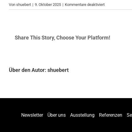
für
Von
shuebert
|
9. Oktober 2025
|
Kommentare deaktiviert
Wie
heiß
wird
die
Share This Story, Choose Your Platform!
Außenfläche
des
Gartenkamins?
Über den Autor:
shuebert
Newsletter
Über uns
Ausstellung
Referenzen
Se