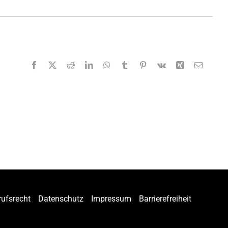
Facebook
X
Reddit
LinkedIn
WhatsApp
Tumblr
Pinterest
Vk
Xing
E-
Mail
rufsrecht
Datenschutz
Impressum
Barrierefreiheit