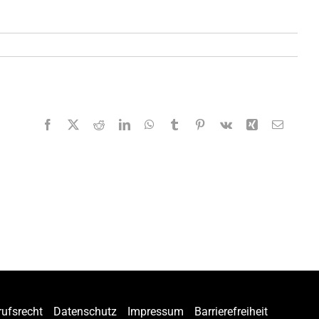
Facebook
X
Reddit
LinkedIn
WhatsApp
Tumblr
Pinterest
Vk
Xing
E-
Mail
rufsrecht
Datenschutz
Impressum
Barrierefreiheit