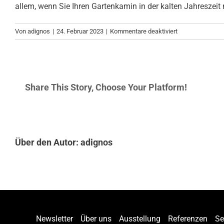
allem, wenn Sie Ihren Gartenkamin in der kalten Jahreszeit 
für
Von
adignos
|
24. Februar 2023
|
Kommentare deaktiviert
Können
firestar
Gartenkamine
ganzjährig
Share This Story, Choose Your Platform!
im
Freien
stehen?
Über den Autor:
adignos
Newsletter
Über uns
Ausstellung
Referenzen
Se